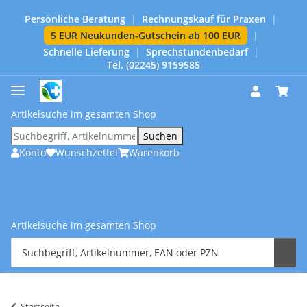
Persönliche Beratung
|
Rechnungskauf für Praxen
|
5 EUR Neukunden-Gutschein ab 100 EUR
|
Schnelle Lieferung
|
Sprechstundenbedarf
|
Tel. (02245) 9159585
Artikelsuche im gesamten Shop
Suchen
Konto
Wunschzettel
Warenkorb
Artikelsuche im gesamten Shop
Startseite