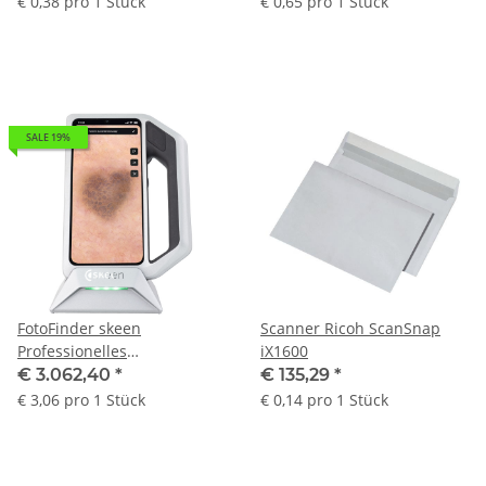
€ 0,38 pro 1 Stück
€ 0,65 pro 1 Stück
SALE 19%
FotoFinder skeen
Scanner Ricoh ScanSnap
Professionelles
iX1600
Dermatoskop für
€ 3.062,40
*
€ 135,29
*
Dermatologie und
€ 3,06 pro 1 Stück
€ 0,14 pro 1 Stück
Hautscreening