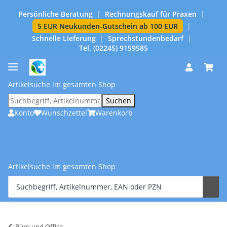
Persönliche Beratung
|
Rechnungskauf für Praxen
|
5 EUR Neukunden-Gutschein ab 100 EUR
|
Schnelle Lieferung
|
Sprechstundenbedarf
|
Tel. (02245) 9159585
Artikelsuche im gesamten Shop
Suchen
Konto
Wunschzettel
Warenkorb
Artikelsuche im gesamten Shop
Büro und Office