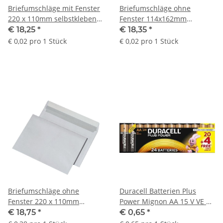
Briefumschläge mit Fenster
Briefumschläge ohne
220 x 110mm selbstklebend
Fenster 114x162mm
VE 1000 Stück
selbstklebend C6 VE 1000
€ 18,25
*
€ 18,35
*
Stück
€ 0,02 pro 1 Stück
€ 0,02 pro 1 Stück
Briefumschläge ohne
Duracell Batterien Plus
Fenster 220 x 110mm
Power Mignon AA 15 V VE =
selbstklebend VE 1000 Stück
20 Stück
€ 18,75
*
€ 0,65
*