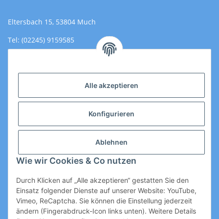
Eltersbach 15, 53804 Much
Tel: (02245) 9159585
Email: Kontakt@toromedical.de
Öffnungszeiten (Mo-Fr.) 8:00 - 17:00
Alle akzeptieren
Informationen
Konfigurieren
Gesetzliche Informationen
Ablehnen
Wie wir Cookies & Co nutzen
Durch Klicken auf „Alle akzeptieren“ gestatten Sie den
Einsatz folgender Dienste auf unserer Website: YouTube,
Vimeo, ReCaptcha. Sie können die Einstellung jederzeit
ändern (Fingerabdruck-Icon links unten). Weitere Details
Vertrag widerrufen