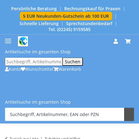
Persönliche Beratung
|
Rechnungskauf für Praxen
|
5 EUR Neukunden-Gutschein ab 100 EUR
|
Schnelle Lieferung
|
Sprechstundenbedarf
|
Tel. (02245) 9159585
Artikelsuche im gesamten Shop
Suchen
Konto
Wunschzettel
Warenkorb
Artikelsuche im gesamten Shop
Zurück zur Liste
Zubehör und Hilfen