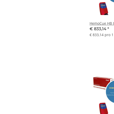
HemoCue HB 8
€ 833,14
*
€ 833,14 pro 1