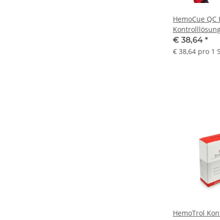
HemoCue QC 
Kontrolllösun
€ 38,64
*
€ 38,64 pro 1 
HemoTrol Kont