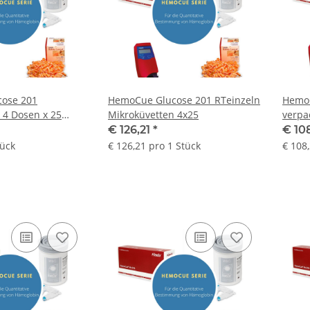
ose 201
HemoCue Glucose 201 RTeinzeln
HemoC
4 Dosen x 25
Mikroküvetten 4x25
verpa
€ 126,21
*
€ 10
tück
€ 126,21 pro 1 Stück
€ 108