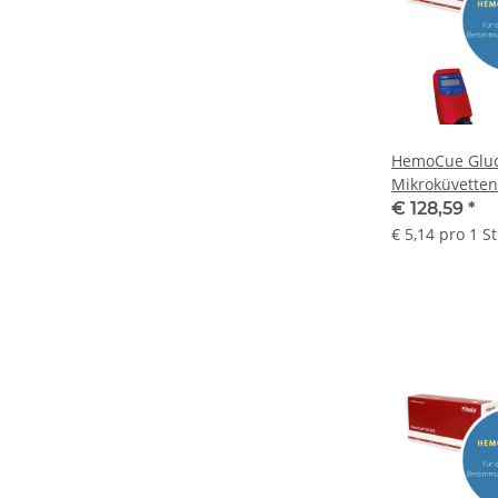
HemoCue Gluc
Mikroküvetten 
Stück
€ 128,59
*
€ 5,14 pro 1 S