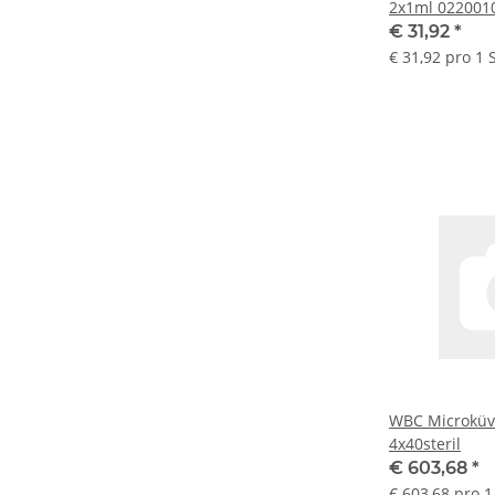
2x1ml 022
€ 31,92
*
€ 31,92 pro 1 
WBC Microküv
4x40steril
€ 603,68
*
€ 603,68 pro 1