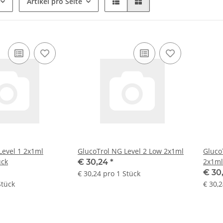
Artikel pro Seite
Level 1 2x1ml
GlucoTrol NG Level 2 Low 2x1ml
Gluco
ück
2x1ml
€ 30,24
*
€ 30
€ 30,24 pro 1 Stück
Stück
€ 30,2