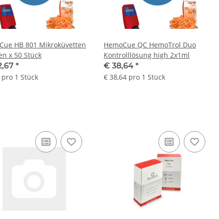
ue HB 801 Mikroküvetten
HemoCue QC HemoTrol Duo
4 Dosen x 50 Stück
Kontrolllösung high 2x1ml
2,67
*
€ 38,64
*
 pro 1 Stück
€ 38,64 pro 1 Stück