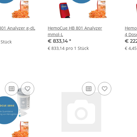
01 Analyzer g-dL
HemoCue HB 801 Analyzer
HemoC
mmol-L
€ 833,14
*
€ 22
 Stück
€ 833,14 pro 1 Stück
€ 4,45