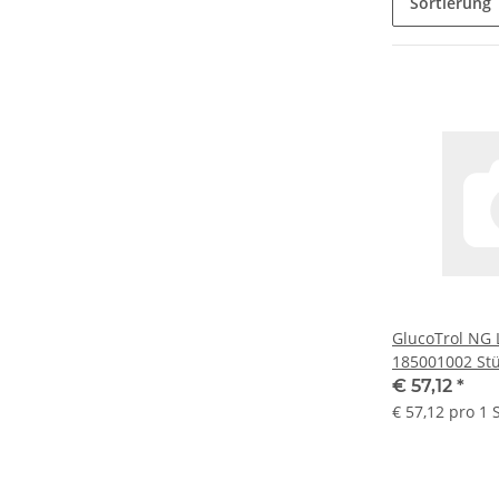
Sortierung
GlucoTrol NG 
185001002 St
€ 57,12
*
€ 57,12 pro 1 