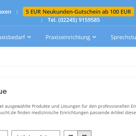
axen
5 EUR Neukunden-Gutschein ab 100 EUR
|
Tel. (02245) 9159585
|
axisbedarf
Praxiseinrichtung
Sprechst
Artikelsuche im gesamten Shop
Suchen
Konto
Wunschzettel
Warenkorb
ue
et ausgewählte Produkte und Lösungen für den professionellen Einsa
ucht.de finden medizinische Einrichtungen passende Artikel dieses