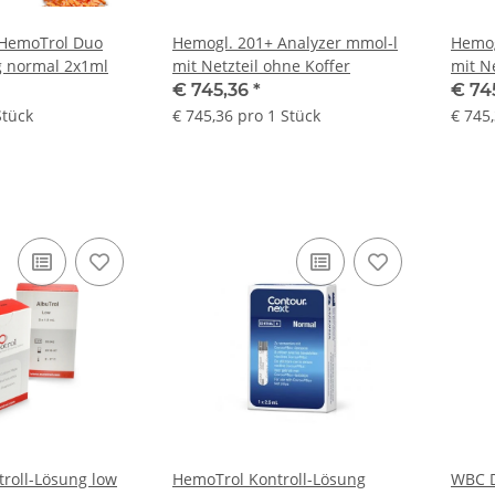
HemoTrol Duo
Hemogl. 201+ Analyzer mmol-l
Hemog
g normal 2x1ml
mit Netzteil ohne Koffer
mit N
€ 745,36
*
€ 74
Stück
€ 745,36 pro 1 Stück
€ 745
roll-Lösung low
HemoTrol Kontroll-Lösung
WBC D