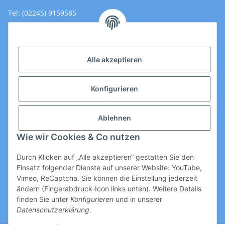
Tel: (02245) 9159585
Email: Kontakt@toromedical.de
Öffnungszeiten (Mo-Fr.) 8:00 - 17:00
Alle akzeptieren
Informationen
Konfigurieren
Gesetzliche Informationen
Ablehnen
Wie wir Cookies & Co nutzen
Durch Klicken auf „Alle akzeptieren“ gestatten Sie den
Einsatz folgender Dienste auf unserer Website: YouTube,
Vimeo, ReCaptcha. Sie können die Einstellung jederzeit
ändern (Fingerabdruck-Icon links unten). Weitere Details
Vertrag widerrufen
finden Sie unter
Konfigurieren
und in unserer
Datenschutzerklärung
.
* Alle Preise zzgl. gesetzlicher USt., zzgl.
Versand