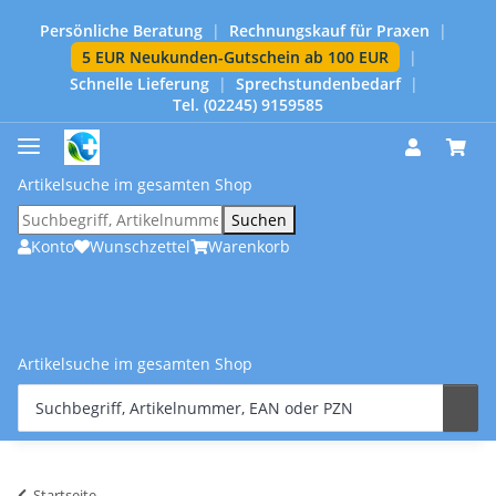
Persönliche Beratung
|
Rechnungskauf für Praxen
|
5 EUR Neukunden-Gutschein ab 100 EUR
|
Schnelle Lieferung
|
Sprechstundenbedarf
|
Tel. (02245) 9159585
Artikelsuche im gesamten Shop
Suchen
Konto
Wunschzettel
Warenkorb
Artikelsuche im gesamten Shop
Startseite