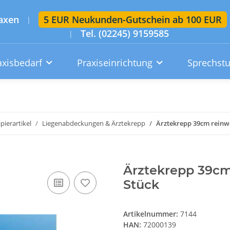
axen
5 EUR Neukunden-Gutschein ab 100 EUR
|
Tel. (02245) 9159585
|
axisbedarf
Praxiseinrichtung
Sprechst
Artikelsuche im gesamten Shop
Suchen
pierartikel
Liegenabdeckungen & Ärztekrepp
Ärztekrepp 39cm reinwe
Konto
Wunschzettel
Warenkorb
Ärztekrepp 39cm
Stück
Artikelnummer:
7144
HAN:
72000139