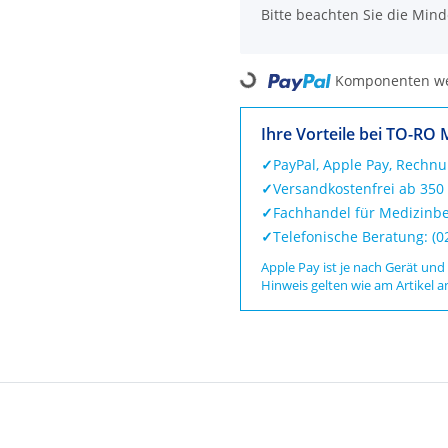
x
Bitte beachten Sie die Min
Loading...
Komponenten wer
Ihre Vorteile bei TO-RO 
✓
PayPal, Apple Pay, Rechn
✓
Versandkostenfrei ab 350
✓
Fachhandel für Medizinbe
✓
Telefonische Beratung: (
Apple Pay ist je nach Gerät und
Hinweis gelten wie am Artikel a