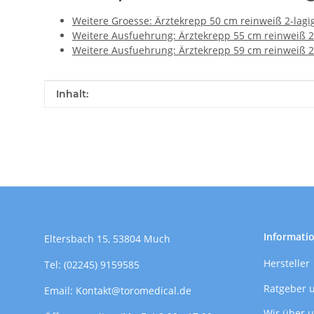
Weitere Groesse: Ärztekrepp 50 cm reinweiß 2-lagi
Weitere Ausfuehrung: Ärztekrepp 55 cm reinweiß 2
Weitere Ausfuehrung: Ärztekrepp 59 cm reinweiß 2
Produkteigenschaft
Wert
Inhalt:
Informati
Eltersbach 15, 53804 Much
Hersteller
Tel: (02245) 9159585
Ratgeber 
Email: Kontakt@toromedical.de
Wir über 