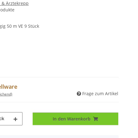
 & Ärztekrepp
rodukte
gig 50 m VE 9 Stück
ellware
Frage zum Artikel
ichend)
ck
In den Warenkorb