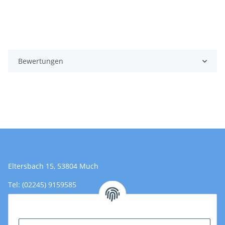
Bewertungen
Eltersbach 15, 53804 Much
Tel: (02245) 9159585
Email: Kontakt@toromedical.de
Öffnungszeiten (Mo-Fr.) 8:00 - 17:00