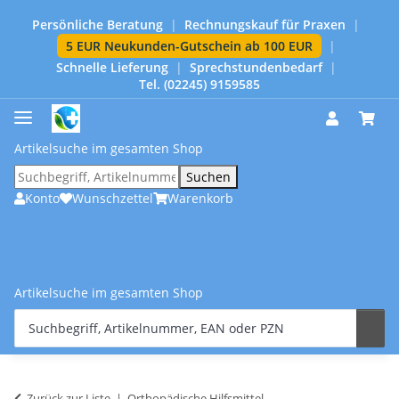
Persönliche Beratung
|
Rechnungskauf für Praxen
|
5 EUR Neukunden-Gutschein ab 100 EUR
|
Schnelle Lieferung
|
Sprechstundenbedarf
|
Tel. (02245) 9159585
Artikelsuche im gesamten Shop
Suchen
Konto
Wunschzettel
Warenkorb
Artikelsuche im gesamten Shop
Zurück zur Liste
Orthopädische Hilfsmittel