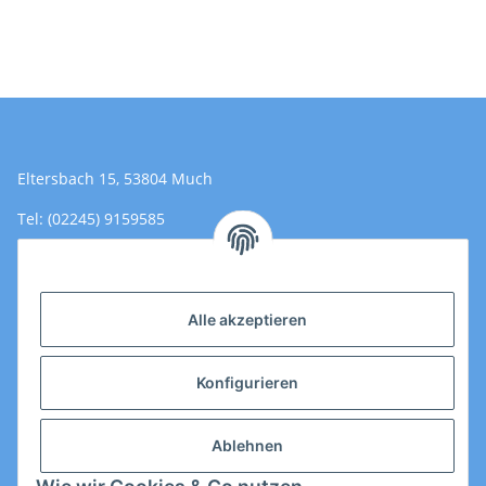
Eltersbach 15, 53804 Much
Tel: (02245) 9159585
Email: Kontakt@toromedical.de
Öffnungszeiten (Mo-Fr.) 8:00 - 17:00
Alle akzeptieren
Informationen
Konfigurieren
Gesetzliche Informationen
Ablehnen