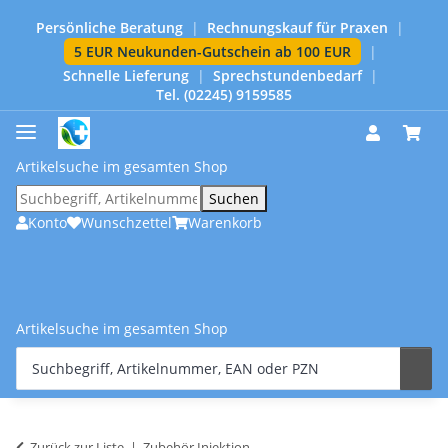
Persönliche Beratung
|
Rechnungskauf für Praxen
|
5 EUR Neukunden-Gutschein ab 100 EUR
|
Schnelle Lieferung
|
Sprechstundenbedarf
|
Tel. (02245) 9159585
Artikelsuche im gesamten Shop
Suchen
Konto
Wunschzettel
Warenkorb
Artikelsuche im gesamten Shop
Zurück zur Liste
Zubehör Injektion