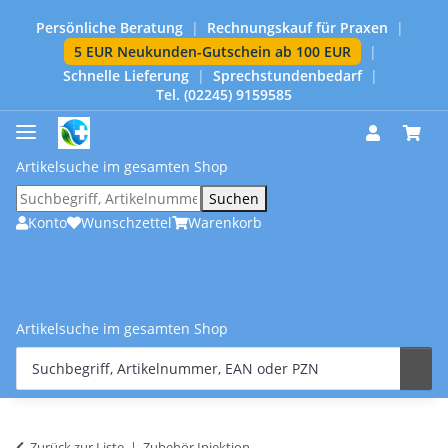
Persönliche Beratung
|
Rechnungskauf für Praxen
|
5 EUR Neukunden-Gutschein ab 100 EUR
|
Schnelle Lieferung
|
Sprechstundenbedarf
|
Tel. (02245) 9159585
Artikelsuche im gesamten Shop
Suchen
Konto
Wunschzettel
Warenkorb
Artikelsuche im gesamten Shop
Zurück zur Liste
Zubehör Injektion