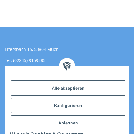
Eltersbach 15, 53804 Much
Tel: (02245) 9159585
Email: Kontakt@toromedical.de
Öffnungszeiten (Mo-Fr.) 8:00 - 17:00
Alle akzeptieren
Informationen
Konfigurieren
Gesetzliche Informationen
Ablehnen