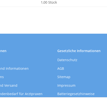
1,00 Stück
onen
Gesetzliche Informationen
Datenschutz
und Informationen
AGB
uns
Sitemap
nd Versand
Impressum
ndenbedarf für Arztpraxen
Batteriegesetzhinweise
formationen
Widerrufsrecht