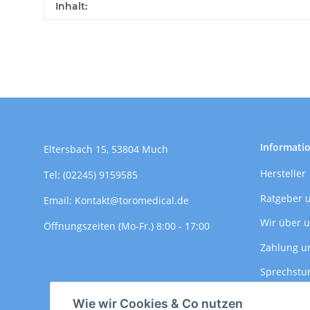
Produkteigenschaft
Wert
Inhalt:
Informati
Eltersbach 15, 53804 Much
Hersteller
Tel: (02245) 9159585
Ratgeber 
Email: Kontakt@toromedical.de
Wir über 
Öffnungszeiten (Mo-Fr.) 8:00 - 17:00
Zahlung u
Sprechstu
Versandin
Wie wir Cookies & Co nutzen