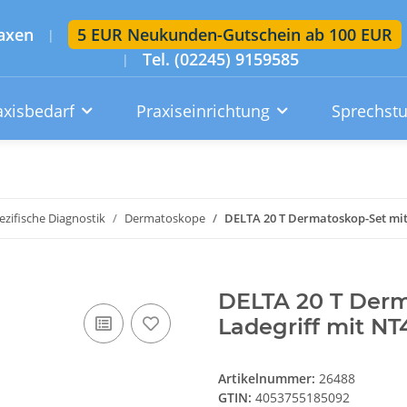
axen
5 EUR Neukunden-Gutschein ab 100 EUR
|
Tel. (02245) 9159585
|
axisbedarf
Praxiseinrichtung
Sprechst
Artikelsuche im gesamten Shop
Suchen
zifische Diagnostik
Dermatoskope
DELTA 20 T Dermatoskop-Set mit
Konto
Wunschzettel
Warenkorb
DELTA 20 T Derm
Ladegriff mit NT
Artikelnummer:
26488
GTIN:
4053755185092