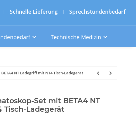
Schnelle Lieferung
Sprechstundenbedarf
|
|
undenbedarf
Technische Medizin
 BETA4 NT Ladegriff mit NT4 Tisch-Ladegerät
atoskop-Set mit BETA4 NT
4 Tisch-Ladegerät