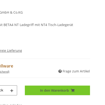
 GmbH & Co.KG
t BETA4 NT Ladegriff mit NT4 Tisch-Ladegerät
reie Lieferung
ellware
Frage zum Artikel
ichend)
ck
In den Warenkorb