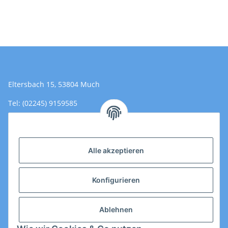
Eltersbach 15, 53804 Much
Tel: (02245) 9159585
Email: Kontakt@toromedical.de
Öffnungszeiten (Mo-Fr.) 8:00 - 17:00
Alle akzeptieren
Informationen
Konfigurieren
Gesetzliche Informationen
Ablehnen