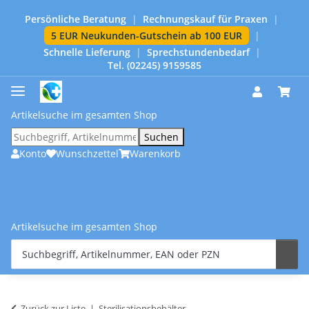
Persönliche Beratung
|
Rechnungskauf für Praxen
|
5 EUR Neukunden-Gutschein ab 100 EUR
|
Schnelle Lieferung
|
Sprechstundenbedarf
|
Tel. (02245) 9159585
Artikelsuche im gesamten Shop
Suchen
Konto
Wunschzettel
Warenkorb
Artikelsuche im gesamten Shop
Zurück zur Liste
Sterilisationsbehälter