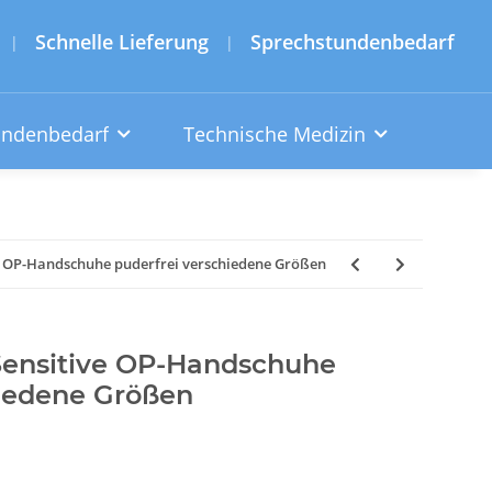
Schnelle Lieferung
Sprechstundenbedarf
|
|
undenbedarf
Technische Medizin
 OP-Handschuhe puderfrei verschiedene Größen
ensitive OP-Handschuhe
hiedene Größen