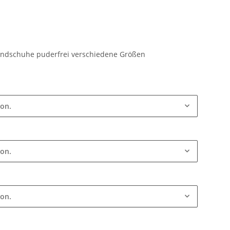
andschuhe puderfrei verschiedene Größen
ion.
ion.
ion.