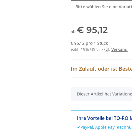
Bitte wählen Sie eine Variat
€ 95,12
ab
€ 95,12 pro 1 Stück
exkl. 19% USt. , zzgl.
Versand
Im Zulauf, oder ist Best
x
Dieser Artikel hat Variatio
Ihre Vorteile bei TO-RO 
✓
PayPal, Apple Pay, Rechn