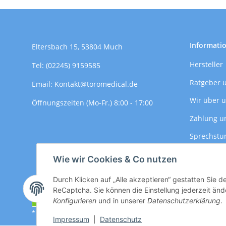
Informati
Eltersbach 15, 53804 Much
Hersteller
Tel: (02245) 9159585
Ratgeber 
Email: Kontakt@toromedical.de
Wir über 
Öffnungszeiten (Mo-Fr.) 8:00 - 17:00
Zahlung u
Sprechstu
Versandin
Wie wir Cookies & Co nutzen
Durch Klicken auf „Alle akzeptieren“ gestatten Sie 
ReCaptcha. Sie können die Einstellung jederzeit ände
Vertrag widerrufen
Konfigurieren
und in unserer
Datenschutzerklärung
.
* Alle Preise zzgl. gesetzlicher USt., zzgl.
Versand
Impressum
|
Datenschutz