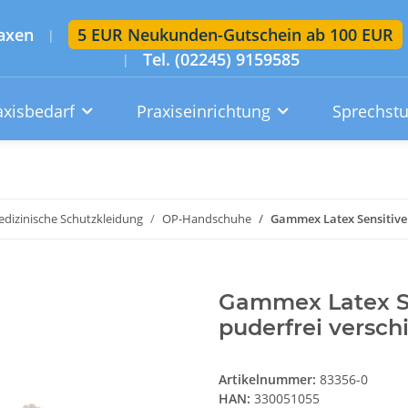
axen
5 EUR Neukunden-Gutschein ab 100 EUR
|
Tel. (02245) 9159585
|
axisbedarf
Praxiseinrichtung
Sprechst
Artikelsuche im gesamten Shop
Suchen
dizinische Schutzkleidung
OP-Handschuhe
Gammex Latex Sensitive
Konto
Wunschzettel
Warenkorb
Gammex Latex S
puderfrei versc
Artikelnummer:
83356-0
HAN:
330051055