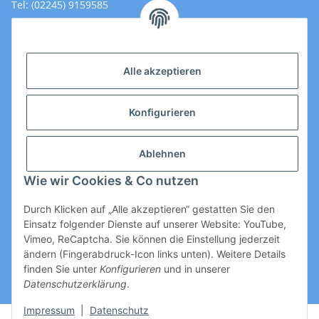
Tel: (02245) 9159585
Email: Kontakt@toromedical.de
Öffnungszeiten (Mo-Fr.) 8:00 - 17:00
Alle akzeptieren
Informationen
Konfigurieren
Gesetzliche Informationen
Ablehnen
Wie wir Cookies & Co nutzen
Durch Klicken auf „Alle akzeptieren“ gestatten Sie den
Einsatz folgender Dienste auf unserer Website: YouTube,
Vimeo, ReCaptcha. Sie können die Einstellung jederzeit
ändern (Fingerabdruck-Icon links unten). Weitere Details
Vertrag widerrufen
finden Sie unter
Konfigurieren
und in unserer
Datenschutzerklärung
.
* Alle Preise zzgl. gesetzlicher USt., zzgl.
Versand
Impressum
|
Datenschutz