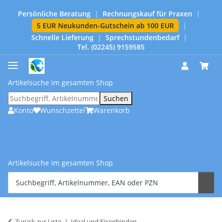
Persönliche Beratung
|
Rechnungskauf für Praxen
|
5 EUR Neukunden-Gutschein ab 100 EUR
|
Schnelle Lieferung
|
Sprechstundenbedarf
|
Tel. (02245) 9159585
Artikelsuche im gesamten Shop
Suchen
Konto
Wunschzettel
Warenkorb
Artikelsuche im gesamten Shop
Zurück zur Liste
Ideal und Fixierbinden