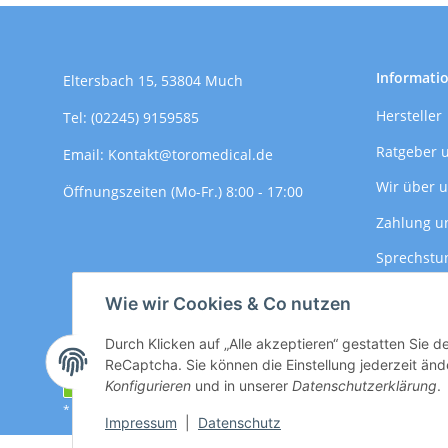
Informati
Eltersbach 15, 53804 Much
Hersteller
Tel: (02245) 9159585
Ratgeber 
Email: Kontakt@toromedical.de
Wir über 
Öffnungszeiten (Mo-Fr.) 8:00 - 17:00
Zahlung u
Sprechstu
Versandin
Wie wir Cookies & Co nutzen
Durch Klicken auf „Alle akzeptieren“ gestatten Sie 
ReCaptcha. Sie können die Einstellung jederzeit ände
Vertrag widerrufen
Konfigurieren
und in unserer
Datenschutzerklärung
.
* Alle Preise zzgl. gesetzlicher USt., zzgl.
Versand
Impressum
|
Datenschutz