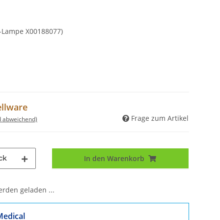
HL-Lampe X00188077)
ellware
Frage zum Artikel
d abweichend)
ck
In den Warenkorb
den geladen ...
Medical