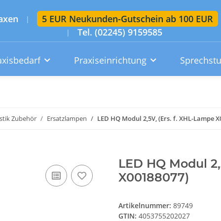
axen
5 EUR Neukunden-Gutschein ab 100 EUR
|
Tel. (02245) 9159585
|
axisbedarf
Praxiseinrichtung
Sprechst
Artikelsuche im gesamten Shop
Suchen
stik Zubehör
Ersatzlampen
LED HQ Modul 2,5V, (Ers. f. XHL-Lampe X
Konto
Wunschzettel
Warenkorb
LED HQ Modul 2,5
X00188077)
Artikelnummer:
89749
GTIN:
4053755202027