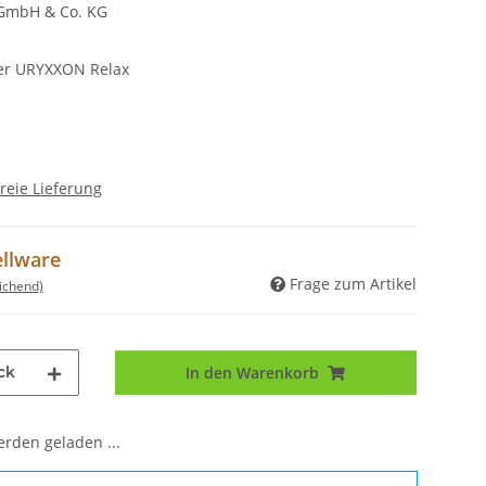
GmbH & Co. KG
ter URYXXON Relax
reie Lieferung
ellware
Frage zum Artikel
ichend)
ck
In den Warenkorb
den geladen ...