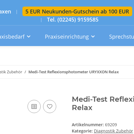
axen
5 EUR Neukunden-Gutschein ab 100 EUR
|
Tel. (02245) 9159585
|
axisbedarf
Praxiseinrichtung
Sprechst
Artikelsuche im gesamten Shop
Suchen
stik Zubehör
Medi-Test Reflexionsphotometer URYXXON Relax
Konto
Wunschzettel
Warenkorb
Medi-Test Refl
Relax
Artikelnummer:
69209
Kategorie:
Diagnostik Zubehör