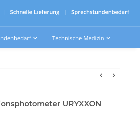
Schnelle Lieferung
Sprechstundenbedarf
|
|
undenbedarf
Technische Medizin
exionsphotometer URYXXON