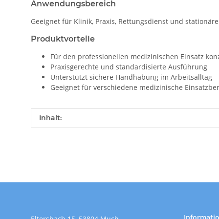
Anwendungsbereich
Geeignet für Klinik, Praxis, Rettungsdienst und stationär
Produktvorteile
Für den professionellen medizinischen Einsatz konz
Praxisgerechte und standardisierte Ausführung
Unterstützt sichere Handhabung im Arbeitsalltag
Geeignet für verschiedene medizinische Einsatzbe
Produkteigenschaft
Wert
Inhalt:
Informati
Eltersbach 15, 53804 Much