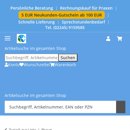
Persönliche Beratung
|
Rechnungskauf für Praxen
|
5 EUR Neukunden-Gutschein ab 100 EUR
|
Schnelle Lieferung
|
Sprechstundenbedarf
|
Tel. (02245) 9159585
Artikelsuche im gesamten Shop
Suchen
Konto
Wunschzettel
Warenkorb
Artikelsuche im gesamten Shop
Zurück zur Liste
Braun