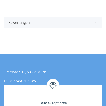
Bewertungen
Eltersbach 15, 53804 Much
Tel: (02245) 9159585
Email: Kontakt@toromedical.de
Öffnungszeiten (Mo-Fr.) 8:00 - 17:00
Alle akzeptieren