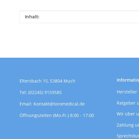
Produkteigenschaft
Wert
Inhalt:
Informati
Eltersbach 15, 53804 Much
Hersteller
Tel: (02245) 9159585
Ratgeber 
Email: Kontakt@toromedical.de
Wir über 
Öffnungszeiten (Mo-Fr.) 8:00 - 17:00
Zahlung u
Sprechstu