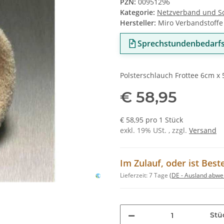
PZN:
00951296
Kategorie:
Netzverband und S
Hersteller:
Miro Verbandstoff
Sprechstundenbedarfs
Polsterschlauch Frottee 6cm x
€ 58,95
€ 58,95 pro 1 Stück
exkl. 19% USt. , zzgl.
Versand
Im Zulauf, oder ist Best
Lieferzeit:
7 Tage
(DE - Ausland abwe
Stü