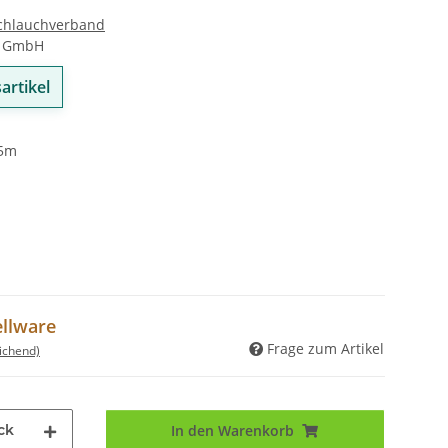
chlauchverband
e GmbH
artikel
 5m
ellware
Frage zum Artikel
ichend)
ck
In den Warenkorb