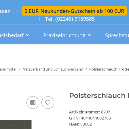
axen
5 EUR Neukunden-Gutschein ab 100 EUR
|
Tel. (02245) 9159585
|
axisbedarf
Praxiseinrichtung
Sprechst
Artikelsuche im gesamten Shop
Suchen
andmittel
Netzverband und Schlauchverband
Polsterschlauch Frott
Konto
Wunschzettel
Warenkorb
Polsterschlauch
Artikelnummer:
8707
GTIN:
4044044002763
HAN:
93002