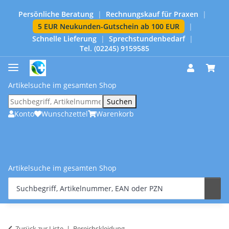
Persönliche Beratung
|
Rechnungskauf für Praxen
|
5 EUR Neukunden-Gutschein ab 100 EUR
|
Schnelle Lieferung
|
Sprechstundenbedarf
|
Tel. (02245) 9159585
Artikelsuche im gesamten Shop
Suchen
Konto
Wunschzettel
Warenkorb
Artikelsuche im gesamten Shop
Zurück zur Liste
Bereichskleidung