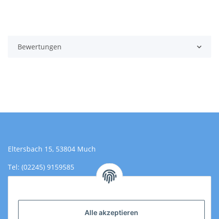
Bewertungen
Eltersbach 15, 53804 Much
Tel: (02245) 9159585
Email: Kontakt@toromedical.de
Öffnungszeiten (Mo-Fr.) 8:00 - 17:00
Alle akzeptieren