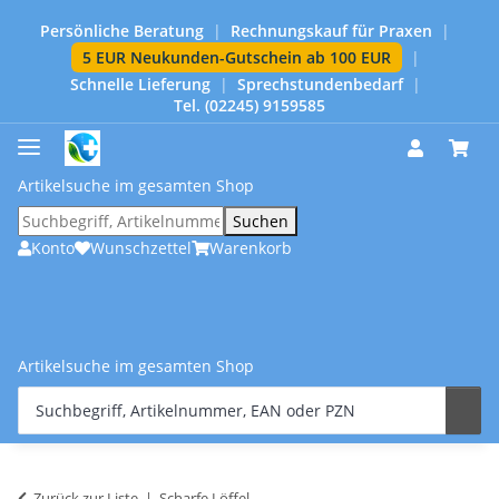
Persönliche Beratung
|
Rechnungskauf für Praxen
|
5 EUR Neukunden-Gutschein ab 100 EUR
|
Schnelle Lieferung
|
Sprechstundenbedarf
|
Tel. (02245) 9159585
Artikelsuche im gesamten Shop
Suchen
Konto
Wunschzettel
Warenkorb
Artikelsuche im gesamten Shop
Zurück zur Liste
Scharfe Löffel