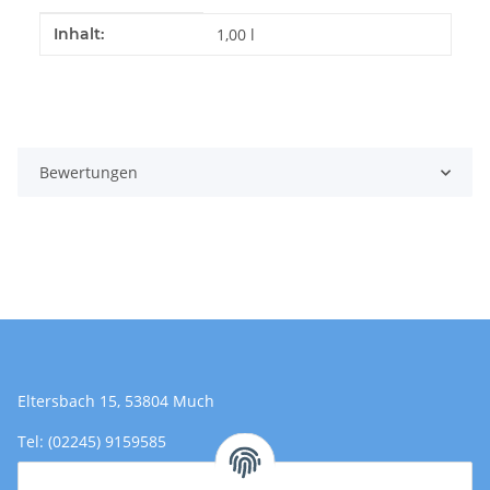
Produkteigenschaft
Wert
Inhalt:
1,00 l
Bewertungen
Eltersbach 15, 53804 Much
Tel: (02245) 9159585
Email: Kontakt@toromedical.de