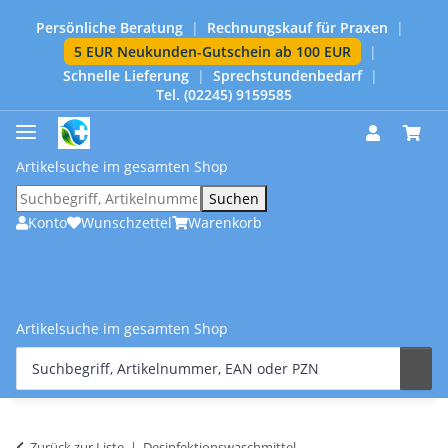
Persönliche Beratung
|
Rechnungskauf für Praxen
|
5 EUR Neukunden-Gutschein ab 100 EUR
|
Schnelle Lieferung
|
Sprechstundenbedarf
|
Tel. (02245) 9159585
Artikelsuche im gesamten Shop
Suchen
Konto
Wunschzettel
Warenkorb
Artikelsuche im gesamten Shop
Zurück zur Liste
Desinfektionswaschmittel