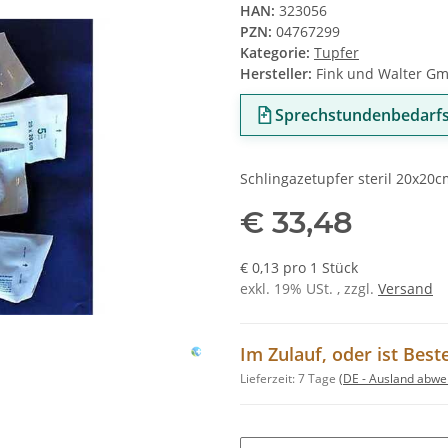
HAN:
323056
PZN:
04767299
Kategorie:
Tupfer
Hersteller:
Fink und Walter G
Sprechstundenbedarfs
Schlingazetupfer steril 20x20
€ 33,48
€ 0,13 pro 1 Stück
exkl. 19% USt. , zzgl.
Versand
Im Zulauf, oder ist Best
Lieferzeit:
7 Tage
(DE - Ausland abwe