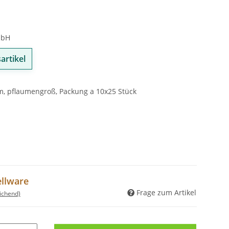
mbH
artikel
cm, pflaumengroß, Packung a 10x25 Stück
ellware
Frage zum Artikel
ichend)