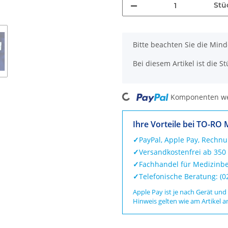
Stü
x
Bitte beachten Sie die Min
Bei diesem Artikel ist die Stü
Loading...
Komponenten wer
Ihre Vorteile bei TO-RO 
✓
PayPal, Apple Pay, Rechn
✓
Versandkostenfrei ab 350
✓
Fachhandel für Medizinbe
✓
Telefonische Beratung: (
Apple Pay ist je nach Gerät und
Hinweis gelten wie am Artikel a