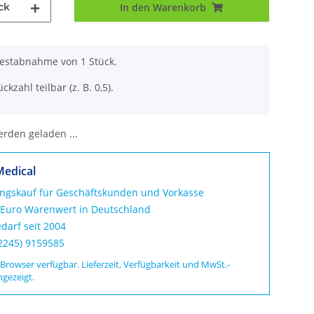
ck
In den Warenkorb
destabnahme von 1 Stück.
ckzahl teilbar (z. B. 0,5).
den geladen ...
Medical
ungskauf für Geschäftskunden und Vorkasse
 Euro Warenwert in Deutschland
darf seit 2004
02245) 9159585
 Browser verfügbar. Lieferzeit, Verfügbarkeit und MwSt.-
ngezeigt.