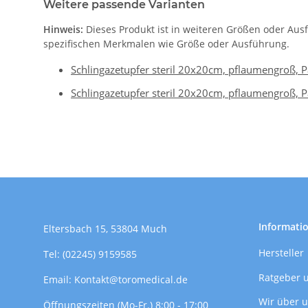
Weitere passende Varianten
Hinweis:
Dieses Produkt ist in weiteren Größen oder Aus
spezifischen Merkmalen wie Größe oder Ausführung.
Schlingazetupfer steril 20x20cm, pflaumengroß, 
Schlingazetupfer steril 20x20cm, pflaumengroß, 
Informati
Eltersbach 15, 53804 Much
Hersteller
Tel: (02245) 9159585
Ratgeber 
Email: Kontakt@toromedical.de
Wir über 
Öffnungszeiten (Mo-Fr.) 8:00 - 17:00