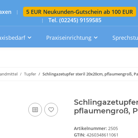
axen
5 EUR Neukunden-Gutschein ab 100 EUR
|
Tel. (02245) 9159585
|
axisbedarf
Praxiseinrichtung
Sprechst
Artikelsuche im gesamten Shop
Suchen
andmittel
Tupfer
Schlingazetupfer steril 20x20cm, pflaumengroß, P
Konto
Wunschzettel
Warenkorb
Schlingazetupfer
pflaumengroß, P
Artikelnummer:
2505
GTIN:
4260348611061