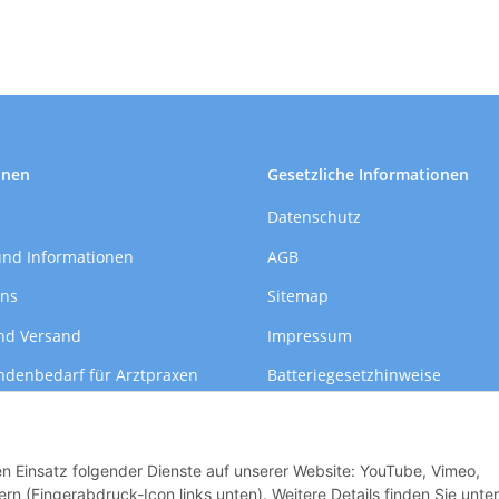
onen
Gesetzliche Informationen
Datenschutz
und Informationen
AGB
uns
Sitemap
nd Versand
Impressum
ndenbedarf für Arztpraxen
Batteriegesetzhinweise
formationen
Widerrufsrecht
den Einsatz folgender Dienste auf unserer Website: YouTube, Vimeo,
rn (Fingerabdruck-Icon links unten). Weitere Details finden Sie unter