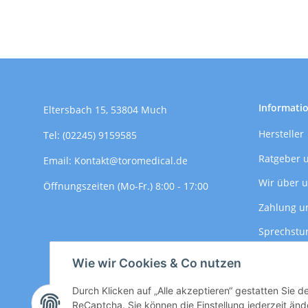
Informati
Eltersbach 15, 53804 Much
Hersteller
Tel: (02245) 9159585
Ratgeber 
Email: Kontakt@toromedical.de
Wir über 
Öffnungszeiten (Mo-Fr.) 8:00 - 17:00
Zahlung u
Sprechstu
Versandin
Wie wir Cookies & Co nutzen
Durch Klicken auf „Alle akzeptieren“ gestatten Sie 
ReCaptcha. Sie können die Einstellung jederzeit ände