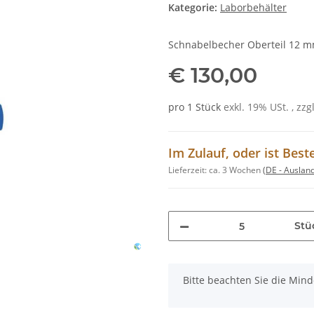
Kategorie:
Laborbehälter
Schnabelbecher Oberteil 12 mm
€ 130,00
pro 1 Stück
exkl. 19% USt. , zzg
Im Zulauf, oder ist Best
Lieferzeit:
ca. 3 Wochen
(DE - Auslan
Stü
x
Bitte beachten Sie die Min