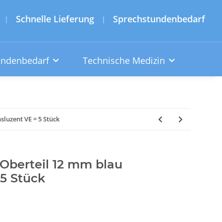
Schnelle Lieferung
Sprechstundenbedarf
|
|
undenbedarf
Technische Medizin
luzent VE = 5 Stück
Oberteil 12 mm blau
 5 Stück