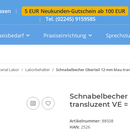
axen
5 EUR Neukunden-Gutschein ab 100 EUR
|
Tel. (02245) 9159585
|
axisbedarf
Praxiseinrichtung
Sprechst
Artikelsuche im gesamten Shop
Suchen
erial Labor
Laborbehälter
Schnabelbecher Oberteil 12 mm blau trans
Konto
Wunschzettel
Warenkorb
Schnabelbecher 
transluzent VE =
Artikelnummer:
88508
HAN:
2526