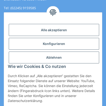
Tel: (02245) 9159585
Email: Kontakt@toromedical.de
Öffnungszeiten (Mo-Fr.) 8:00 - 17:00
Alle akzeptieren
Informationen
Konfigurieren
Gesetzliche Informationen
Ablehnen
Wie wir Cookies & Co nutzen
Durch Klicken auf „Alle akzeptieren“ gestatten Sie den
Einsatz folgender Dienste auf unserer Website: YouTube,
Vimeo, ReCaptcha. Sie können die Einstellung jederzeit
ändern (Fingerabdruck-Icon links unten). Weitere Details
Vertrag widerrufen
finden Sie unter
Konfigurieren
und in unserer
Datenschutzerklärung
.
* Alle Preise zzgl. gesetzlicher USt., zzgl.
Versand