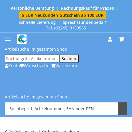
Persönliche Beratung
|
Rechnungskauf für Praxen
|
5 EUR Neukunden-Gutschein ab 100 EUR
|
Schnelle Lieferung
|
Sprechstundenbedarf
|
Tel. (02245) 9159585
Artikelsuche im gesamten Shop
Suchen
Konto
Wunschzettel
Warenkorb
Artikelsuche im gesamten Shop
Zurück zur Liste
Orthopädieprodukte