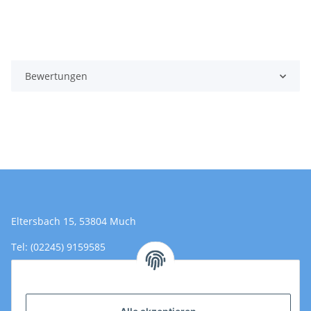
Bewertungen
Eltersbach 15, 53804 Much
Tel: (02245) 9159585
Email: Kontakt@toromedical.de
Öffnungszeiten (Mo-Fr.) 8:00 - 17:00