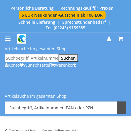
Persönliche Beratung
|
Rechnungskauf für Praxen
|
5 EUR Neukunden-Gutschein ab 100 EUR
|
Schnelle Lieferung
|
Sprechstundenbedarf
|
Tel. (02245) 9159585
Artikelsuche im gesamten Shop
Suchen
Konto
Wunschzettel
Warenkorb
Artikelsuche im gesamten Shop
Zurück zur Liste
Orthopädieprodukte