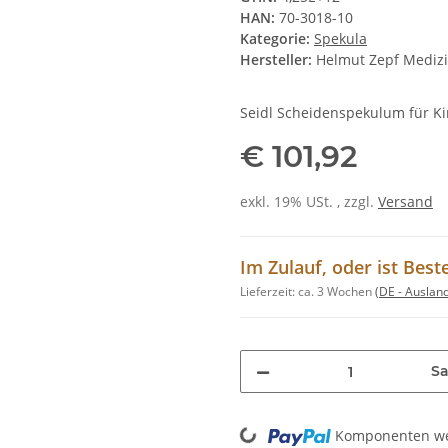
HAN:
70-3018-10
Kategorie:
Spekula
Hersteller:
Helmut Zepf Mediz
Seidl Scheidenspekulum für K
€ 101,92
exkl. 19% USt. , zzgl.
Versand
Im Zulauf, oder ist Best
Lieferzeit:
ca. 3 Wochen
(DE - Auslan
Sa
Loading...
Komponenten wer