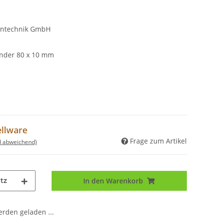
intechnik GmbH
inder 80 x 10 mm
ellware
Frage zum Artikel
d abweichend)
tz
In den Warenkorb
den geladen ...