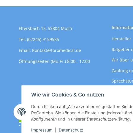
Informati
Eltersbach 15, 53804 Much
Hersteller
Tel: (02245) 9159585
Ratgeber 
Email: Kontakt@toromedical.de
Wir über 
Öffnungszeiten (Mo-Fr.) 8:00 - 17:00
Zahlung u
Sprechstu
Versandin
Wie wir Cookies & Co nutzen
Durch Klicken auf „Alle akzeptieren“ gestatten Sie 
ReCaptcha. Sie können die Einstellung jederzeit ände
Vertrag widerrufen
Konfigurieren
und in unserer
Datenschutzerklärung
.
* Alle Preise zzgl. gesetzlicher USt., zzgl.
Versand
Impressum
|
Datenschutz