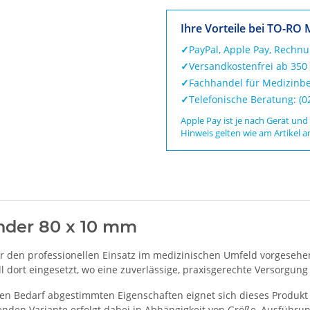
Ihre Vorteile bei TO-RO 
✓
PayPal, Apple Pay, Rechn
✓
Versandkostenfrei ab 350
✓
Fachhandel für Medizinbe
✓
Telefonische Beratung: (
Apple Pay ist je nach Gerät und
Hinweis gelten wie am Artikel a
nder 80 x 10 mm
r den professionellen Einsatz im medizinischen Umfeld vorgesehen
dort eingesetzt, wo eine zuverlässige, praxisgerechte Versorgung e
en Bedarf abgestimmten Eigenschaften eignet sich dieses Produkt 
nden Variante erfolgt dabei in Abhängigkeit von Größe, Ausführun