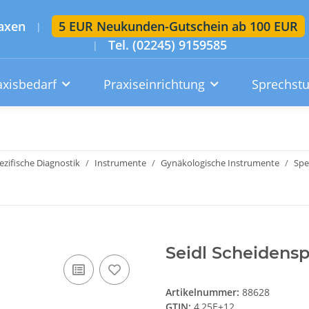
axen
5 EUR Neukunden-Gutschein ab 100 EUR
|
Tel. (02245) 9159585
|
axisbedarf
Praxiseinrichtung
Sprechst
Artikelsuche im gesamten Shop
Suchen
zifische Diagnostik
Instrumente
Gynäkologische Instrumente
Spe
Konto
Wunschzettel
Warenkorb
Seidl Scheidens
Artikelnummer:
88628
GTIN:
4,25E+12