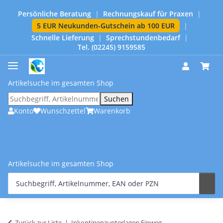
Persönliche Beratung
|
Rechnungskauf für Praxen
|
5 EUR Neukunden-Gutschein ab 100 EUR
|
Schnelle Lieferung
|
Sprechstundenbedarf
|
Tel. (02245) 9159585
Artikelsuche im gesamten Shop
Suchen
Konto
Wunschzettel
Warenkorb
Artikelsuche im gesamten Shop
Zurück zur Liste
Inkontinenzunterlagen Einweg