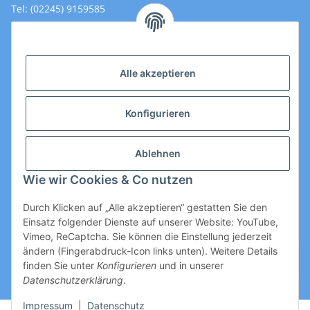
Tel: (02245) 9159585
Email: Kontakt@toromedical.de
Öffnungszeiten (Mo-Fr.) 8:00 - 17:00
Alle akzeptieren
Informationen
Konfigurieren
Gesetzliche Informationen
Ablehnen
Wie wir Cookies & Co nutzen
Durch Klicken auf „Alle akzeptieren“ gestatten Sie den
Einsatz folgender Dienste auf unserer Website: YouTube,
Vimeo, ReCaptcha. Sie können die Einstellung jederzeit
ändern (Fingerabdruck-Icon links unten). Weitere Details
Vertrag widerrufen
finden Sie unter
Konfigurieren
und in unserer
Datenschutzerklärung
.
* Alle Preise zzgl. gesetzlicher USt., zzgl.
Versand
Impressum
|
Datenschutz