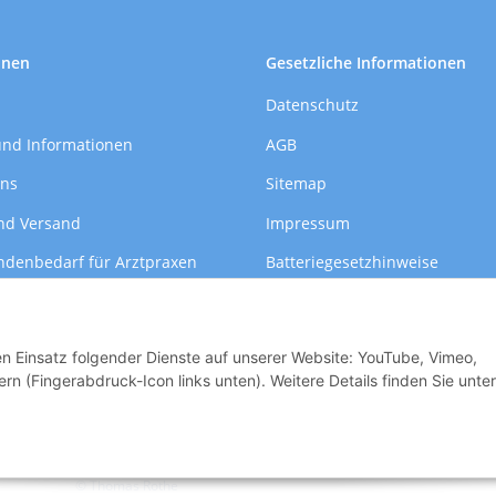
onen
Gesetzliche Informationen
Datenschutz
und Informationen
AGB
uns
Sitemap
nd Versand
Impressum
ndenbedarf für Arztpraxen
Batteriegesetzhinweise
formationen
Widerrufsrecht
den Einsatz folgender Dienste auf unserer Website: YouTube, Vimeo,
rn (Fingerabdruck-Icon links unten). Weitere Details finden Sie unter
© Thomas Rothe