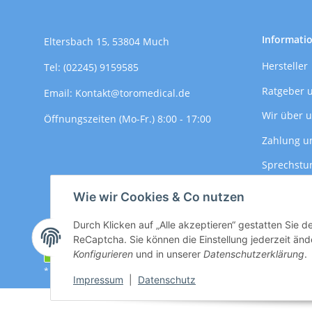
Informati
Eltersbach 15, 53804 Much
Hersteller
Tel: (02245) 9159585
Ratgeber 
Email: Kontakt@toromedical.de
Wir über 
Öffnungszeiten (Mo-Fr.) 8:00 - 17:00
Zahlung u
Sprechstu
Versandin
Wie wir Cookies & Co nutzen
Durch Klicken auf „Alle akzeptieren“ gestatten Sie 
ReCaptcha. Sie können die Einstellung jederzeit ände
Vertrag widerrufen
Konfigurieren
und in unserer
Datenschutzerklärung
.
* Alle Preise zzgl. gesetzlicher USt., zzgl.
Versand
Impressum
|
Datenschutz