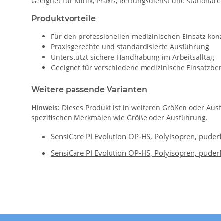
Geeignet für Klinik, Praxis, Rettungsdienst und stationär
Produktvorteile
Für den professionellen medizinischen Einsatz konz
Praxisgerechte und standardisierte Ausführung
Unterstützt sichere Handhabung im Arbeitsalltag
Geeignet für verschiedene medizinische Einsatzbe
Weitere passende Varianten
Hinweis:
Dieses Produkt ist in weiteren Größen oder Aus
spezifischen Merkmalen wie Größe oder Ausführung.
SensiCare PI Evolution OP-HS, Polyisopren, puderfr
SensiCare PI Evolution OP-HS, Polyisopren, puderfr