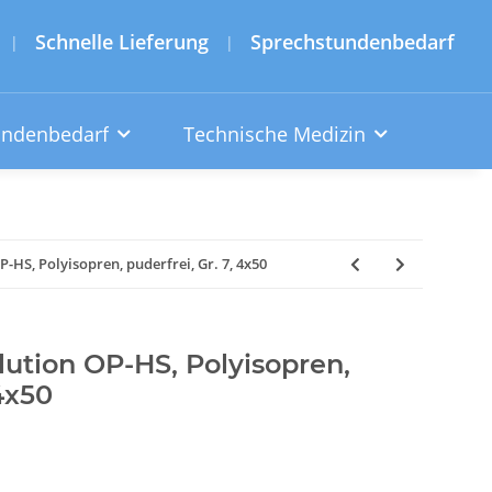
Schnelle Lieferung
Sprechstundenbedarf
|
|
undenbedarf
Technische Medizin
P-HS, Polyisopren, puderfrei, Gr. 7, 4x50
lution OP-HS, Polyisopren,
 4x50