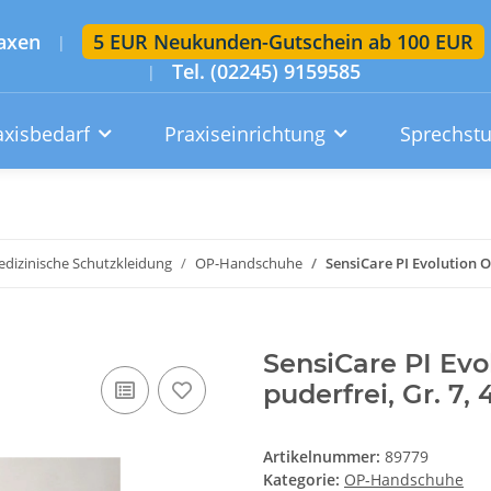
axen
5 EUR Neukunden-Gutschein ab 100 EUR
|
Tel. (02245) 9159585
|
axisbedarf
Praxiseinrichtung
Sprechst
Artikelsuche im gesamten Shop
Suchen
dizinische Schutzkleidung
OP-Handschuhe
SensiCare PI Evolution O
Konto
Wunschzettel
Warenkorb
SensiCare PI Evo
puderfrei, Gr. 7,
Artikelnummer:
89779
Kategorie:
OP-Handschuhe