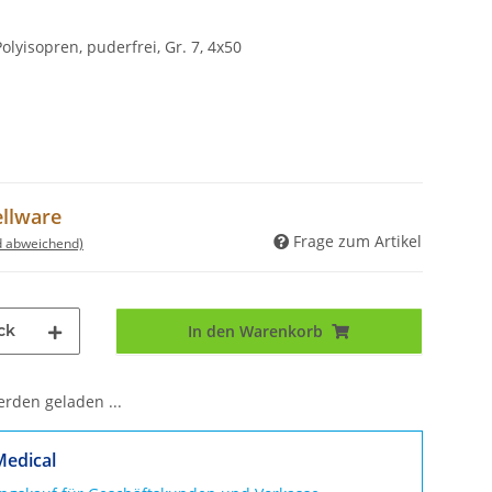
olyisopren, puderfrei, Gr. 7, 4x50
ellware
Frage zum Artikel
d abweichend)
ck
In den Warenkorb
den geladen ...
Medical