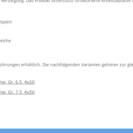
e Versorgung. Das Produkt unterstützt strukturierte Arbeitsabläufe
ipiert
reiche
führungen erhältlich. Die nachfolgenden Varianten gehören zur gle
ei, Gr. 6,5, 4x50
ei, Gr. 7,5, 4x50