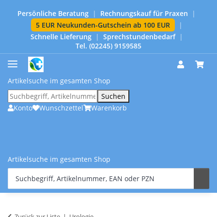
Persönliche Beratung
|
Rechnungskauf für Praxen
|
5 EUR Neukunden-Gutschein ab 100 EUR
|
Schnelle Lieferung
|
Sprechstundenbedarf
|
Tel. (02245) 9159585
Artikelsuche im gesamten Shop
Suchen
Konto
Wunschzettel
Warenkorb
Artikelsuche im gesamten Shop
Zurück zur Liste
Urologie