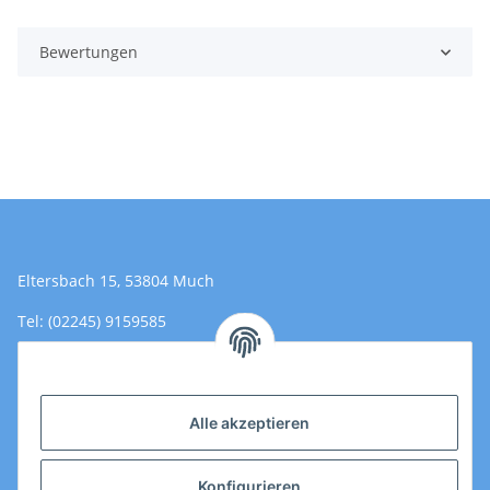
Bewertungen
Eltersbach 15, 53804 Much
Tel: (02245) 9159585
Email: Kontakt@toromedical.de
Öffnungszeiten (Mo-Fr.) 8:00 - 17:00
Alle akzeptieren
Informationen
Konfigurieren