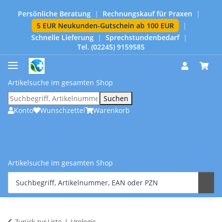
Persönliche Beratung
|
Rechnungskauf für Praxen
|
5 EUR Neukunden-Gutschein ab 100 EUR
|
Schnelle Lieferung
|
Sprechstundenbedarf
|
Tel. (02245) 9159585
Artikelsuche im gesamten Shop
Suchen
Konto
Wunschzettel
Warenkorb
Artikelsuche im gesamten Shop
Zurück zur Liste
Urologie