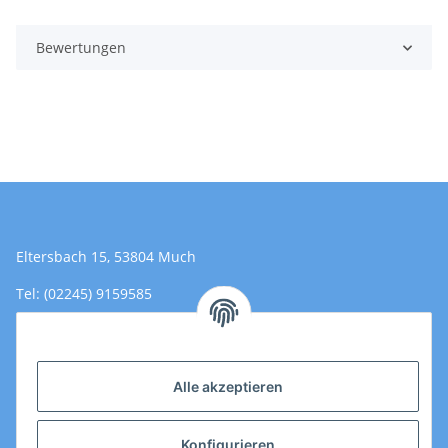
Bewertungen
Eltersbach 15, 53804 Much
Tel: (02245) 9159585
Email: Kontakt@toromedical.de
Öffnungszeiten (Mo-Fr.) 8:00 - 17:00
Alle akzeptieren
Informationen
Konfigurieren