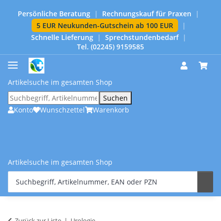
Persönliche Beratung
|
Rechnungskauf für Praxen
|
5 EUR Neukunden-Gutschein ab 100 EUR
|
Schnelle Lieferung
|
Sprechstundenbedarf
|
Tel. (02245) 9159585
Artikelsuche im gesamten Shop
Suchen
Konto
Wunschzettel
Warenkorb
Artikelsuche im gesamten Shop
Zurück zur Liste
Urologie