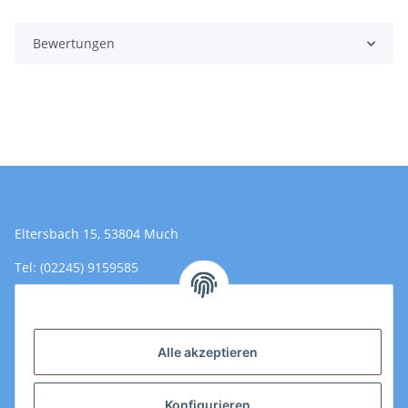
Bewertungen
Eltersbach 15, 53804 Much
Tel: (02245) 9159585
Email: Kontakt@toromedical.de
Öffnungszeiten (Mo-Fr.) 8:00 - 17:00
Alle akzeptieren
Informationen
Konfigurieren