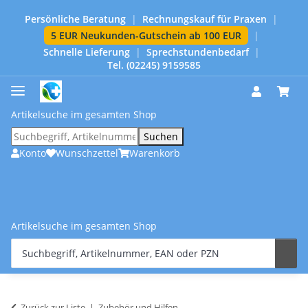
Persönliche Beratung
|
Rechnungskauf für Praxen
|
5 EUR Neukunden-Gutschein ab 100 EUR
|
Schnelle Lieferung
|
Sprechstundenbedarf
|
Tel. (02245) 9159585
Artikelsuche im gesamten Shop
Suchen
Konto
Wunschzettel
Warenkorb
Artikelsuche im gesamten Shop
Zurück zur Liste
Zubehör und Hilfen