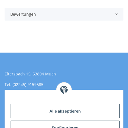
Bewertungen
Eltersbach 15, 53804 Much
Tel: (02245) 9159585
Email: Kontakt@toromedical.de
Öffnungszeiten (Mo-Fr.) 8:00 - 17:00
Alle akzeptieren
Informationen
Konfigurieren