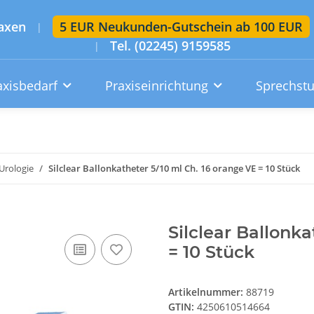
axen
5 EUR Neukunden-Gutschein ab 100 EUR
|
Tel. (02245) 9159585
|
axisbedarf
Praxiseinrichtung
Sprechst
Artikelsuche im gesamten Shop
Suchen
Urologie
Silclear Ballonkatheter 5/10 ml Ch. 16 orange VE = 10 Stück
Konto
Wunschzettel
Warenkorb
Silclear Ballonk
= 10 Stück
Artikelnummer:
88719
GTIN:
4250610514664