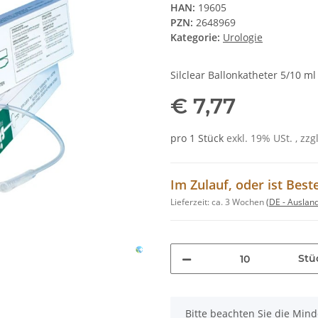
HAN:
19605
PZN:
2648969
Kategorie:
Urologie
Silclear Ballonkatheter 5/10 ml
€ 7,77
pro 1 Stück
exkl. 19% USt. , zzg
Im Zulauf, oder ist Best
Lieferzeit:
ca. 3 Wochen
(DE - Auslan
Stü
x
Bitte beachten Sie die Min