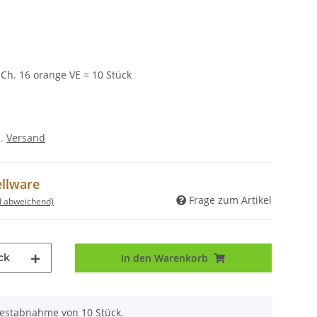
 Ch. 16 orange VE = 10 Stück
l.
Versand
ellware
Frage zum Artikel
d abweichend)
ck
In den Warenkorb
destabnahme von 10 Stück.