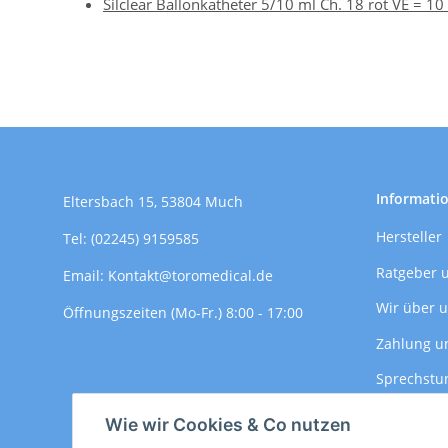
Silclear Ballonkatheter 5/10 ml Ch. 18 rot VE = 10 
Informati
Eltersbach 15, 53804 Much
Hersteller
Tel: (02245) 9159585
Ratgeber 
Email: Kontakt@toromedical.de
Wir über 
Öffnungszeiten (Mo-Fr.) 8:00 - 17:00
Zahlung u
Sprechstu
Versandin
Wie wir Cookies & Co nutzen