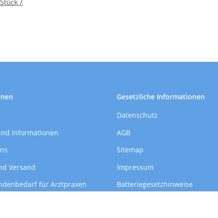
Stück /
onen
Gesetzliche Informationen
Datenschutz
und Informationen
AGB
uns
Sitemap
nd Versand
Impressum
ndenbedarf für Arztpraxen
Batteriegesetzhinweise
formationen
Widerrufsrecht