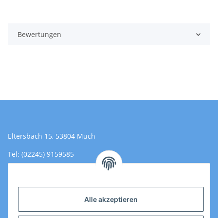
Bewertungen
Eltersbach 15, 53804 Much
Tel: (02245) 9159585
Email: Kontakt@toromedical.de
Öffnungszeiten (Mo-Fr.) 8:00 - 17:00
Alle akzeptieren
Informationen