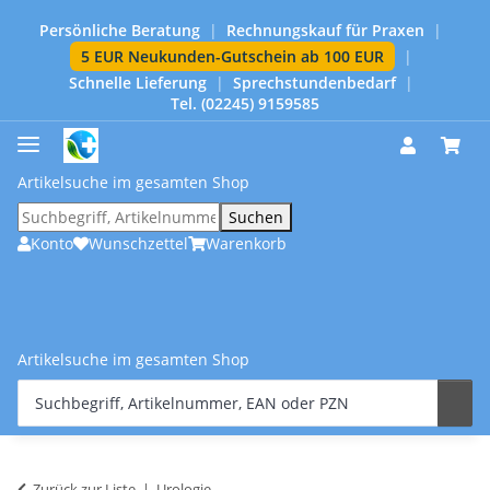
Persönliche Beratung
|
Rechnungskauf für Praxen
|
5 EUR Neukunden-Gutschein ab 100 EUR
|
Schnelle Lieferung
|
Sprechstundenbedarf
|
Tel. (02245) 9159585
Artikelsuche im gesamten Shop
Suchen
Konto
Wunschzettel
Warenkorb
Artikelsuche im gesamten Shop
Zurück zur Liste
Urologie