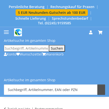
Persönliche Beratung
|
Rechnungskauf für Praxen
|
5 EUR Neukunden-Gutschein ab 100 EUR
|
Schnelle Lieferung
|
Sprechstundenbedarf
|
Tel. (02245) 9159585
Artikelsuche im gesamten Shop
Suchen
Konto
Wunschzettel
Warenkorb
Artikelsuche im gesamten Shop
Zurück zur Liste
Beatmungsmasken