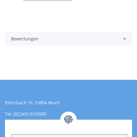
Bewertungen
Eltersbach 15, 53804 Much
Tel: (02245) 9159585
Email: Kontakt@toromedical.de
Öffnungszeiten (Mo-Fr.) 8:00 - 17:00