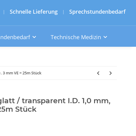
Schnelle Lieferung
Sprechstundenbedarf
|
|
undenbedarf
Technische Medizin
.D. 3 mm VE = 25m Stück
latt / transparent I.D. 1,0 mm,
25m Stück