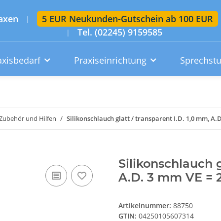
axen
5 EUR Neukunden-Gutschein ab 100 EUR
|
Tel. (02245) 9159585
|
axisbedarf
Praxiseinrichtung
Sprechst
Artikelsuche im gesamten Shop
Suchen
Zubehör und Hilfen
Silikonschlauch glatt / transparent I.D. 1,0 mm, A
Konto
Wunschzettel
Warenkorb
Silikonschlauch g
A.D. 3 mm VE = 
Artikelnummer:
88750
GTIN:
04250105607314