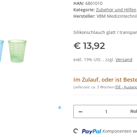
HAN:
6801010
Kategorie:
Zubehör und Hilfen
Hersteller:
VBM Medizintechn
Silikonschlauch glatt / transp
€ 13,92
exkl. 19% USt. , zzgl.
Versand
Im Zulauf, oder ist Best
Lieferzeit:
ca. 3 Wochen
(DE - Auslan
Rol
Loading...
Komponenten wer