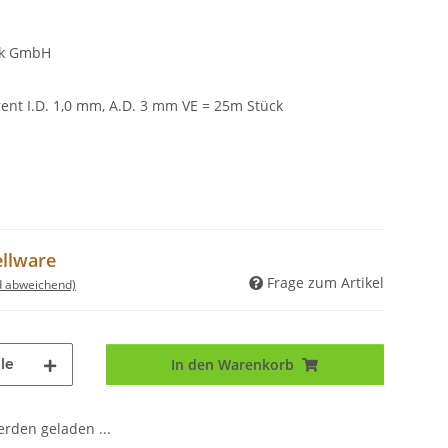
ik GmbH
arent I.D. 1,0 mm, A.D. 3 mm VE = 25m Stück
ellware
Frage zum Artikel
d abweichend)
le
In den Warenkorb
den geladen ...