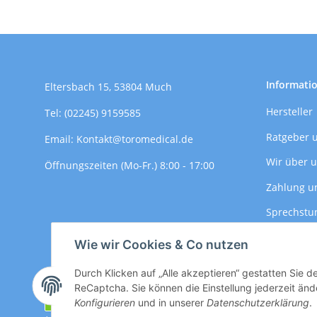
Informati
Eltersbach 15, 53804 Much
Hersteller
Tel: (02245) 9159585
Ratgeber 
Email: Kontakt@toromedical.de
Wir über 
Öffnungszeiten (Mo-Fr.) 8:00 - 17:00
Zahlung u
Sprechstu
Versandin
Wie wir Cookies & Co nutzen
Durch Klicken auf „Alle akzeptieren“ gestatten Sie 
ReCaptcha. Sie können die Einstellung jederzeit ände
Vertrag widerrufen
Konfigurieren
und in unserer
Datenschutzerklärung
.