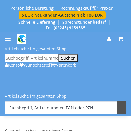
Persönliche Beratung
|
Rechnungskauf für Praxen
|
5 EUR Neukunden-Gutschein ab 100 EUR
|
Schnelle Lieferung
|
Sprechstundenbedarf
|
Tel. (02245) 9159585
Artikelsuche im gesamten Shop
Suchen
Konto
Wunschzettel
Warenkorb
Artikelsuche im gesamten Shop
Zurück zur Liste
Injektionspflaster