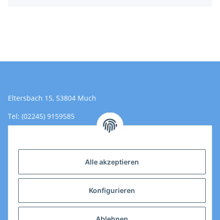
Eltersbach 15, 53804 Much
Tel: (02245) 9159585
Email: Kontakt@toromedical.de
Öffnungszeiten (Mo-Fr.) 8:00 - 17:00
Alle akzeptieren
Informationen
Konfigurieren
Gesetzliche Informationen
Ablehnen