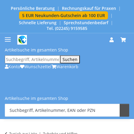
Persönliche Beratung
|
Rechnungskauf für Praxen
|
5 EUR Neukunden-Gutschein ab 100 EUR
|
Schnelle Lieferung
|
Sprechstundenbedarf
|
Tel. (02245) 9159585
Artikelsuche im gesamten Shop
Suchen
Konto
Wunschzettel
Warenkorb
Artikelsuche im gesamten Shop
Zurück zur Liste
Zubehör und Hilfen