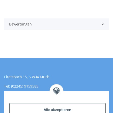
Bewertungen
Eltersbach 15, 53804 Much
Tel: (02245) 9159585
Email: Kontakt@toromedical.de
Öffnungszeiten (Mo-Fr.) 8:00 - 17:00
Alle akzeptieren