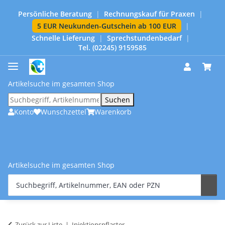
Persönliche Beratung
|
Rechnungskauf für Praxen
|
5 EUR Neukunden-Gutschein ab 100 EUR
|
Schnelle Lieferung
|
Sprechstundenbedarf
|
Tel. (02245) 9159585
Artikelsuche im gesamten Shop
Suchen
Konto
Wunschzettel
Warenkorb
Artikelsuche im gesamten Shop
Zurück zur Liste
Injektionspflaster