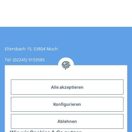
Eltersbach 15, 53804 Much
Tel: (02245) 9159585
Email: Kontakt@toromedical.de
Öffnungszeiten (Mo-Fr.) 8:00 - 17:00
Alle akzeptieren
Informationen
Konfigurieren
Gesetzliche Informationen
Ablehnen