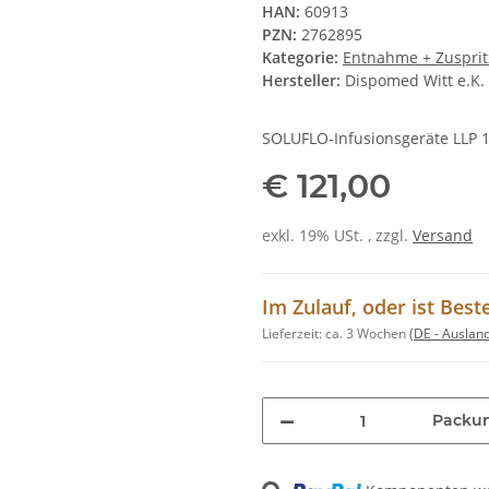
HAN:
60913
PZN:
2762895
Kategorie:
Entnahme + Zuspri
Hersteller:
Dispomed Witt e.K.
SOLUFLO-Infusionsgeräte LLP 1
€ 121,00
exkl. 19% USt. , zzgl.
Versand
Im Zulauf, oder ist Best
Lieferzeit:
ca. 3 Wochen
(DE - Auslan
Packu
Loading...