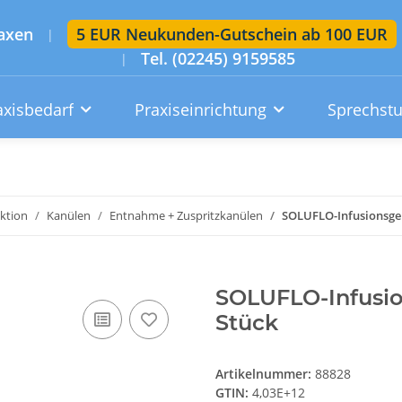
axen
5 EUR Neukunden-Gutschein ab 100 EUR
|
Tel. (02245) 9159585
|
axisbedarf
Praxiseinrichtung
Sprechst
Artikelsuche im gesamten Shop
Suchen
ektion
Kanülen
Entnahme + Zuspritzkanülen
SOLUFLO-Infusionsger
Konto
Wunschzettel
Warenkorb
SOLUFLO-Infusio
Stück
Artikelnummer:
88828
GTIN:
4,03E+12