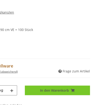
tzkanülen
90 cm VE = 100 Stück
ellware
Frage zum Artikel
d abweichend)
ng
In den Warenkorb