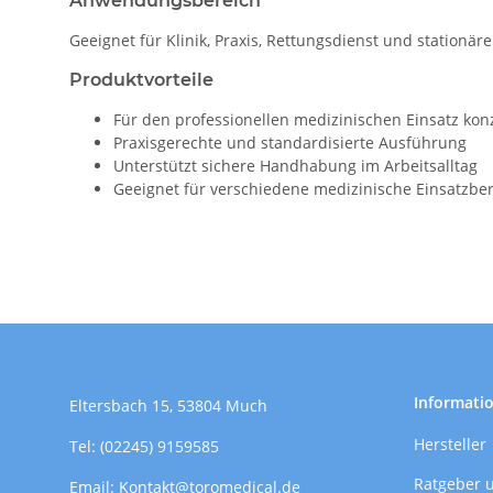
Anwendungsbereich
Geeignet für Klinik, Praxis, Rettungsdienst und stationär
Produktvorteile
Für den professionellen medizinischen Einsatz konz
Praxisgerechte und standardisierte Ausführung
Unterstützt sichere Handhabung im Arbeitsalltag
Geeignet für verschiedene medizinische Einsatzbe
Informati
Eltersbach 15, 53804 Much
Hersteller
Tel: (02245) 9159585
Ratgeber 
Email: Kontakt@toromedical.de