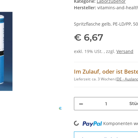
Kategorie:
Laborzubehör
Hersteller:
vitamins-and-healt
Spritzflasche gelb, PE-LD/PP, 5
€ 6,67
exkl. 19% USt. , zzgl.
Versand
Im Zulauf, oder ist Best
Lieferzeit:
ca. 3 Wochen
(DE - Auslan
Stü
Loading...
Komponenten wer