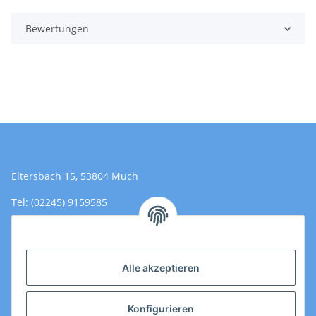
Bewertungen
Eltersbach 15, 53804 Much
Tel: (02245) 9159585
Email: Kontakt@toromedical.de
Öffnungszeiten (Mo-Fr.) 8:00 - 17:00
Alle akzeptieren
Informationen
Konfigurieren