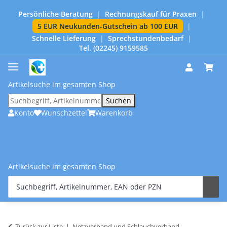
Persönliche Beratung
|
Rechnungskauf für Praxen
|
5 EUR Neukunden-Gutschein ab 100 EUR
|
Schnelle Lieferung
|
Sprechstundenbedarf
|
Tel. (02245) 9159585
Artikelsuche im gesamten Shop
Suchen
Konto
Wunschzettel
Warenkorb
Artikelsuche im gesamten Shop
Zurück zur Liste
Netzverband und Schlauchverband