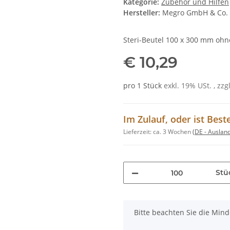
Kategorie:
Zubehör und Hilfen
Hersteller:
Megro GmbH & Co.
Steri-Beutel 100 x 300 mm ohn
€ 10,29
pro 1 Stück
exkl. 19% USt. , zzg
Im Zulauf, oder ist Best
Lieferzeit:
ca. 3 Wochen
(DE - Auslan
Stü
x
Bitte beachten Sie die Min