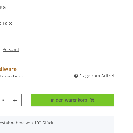
 KG
e Falte
l.
Versand
ellware
Frage zum Artikel
d abweichend)
ck
In den Warenkorb
destabnahme von 100 Stück.