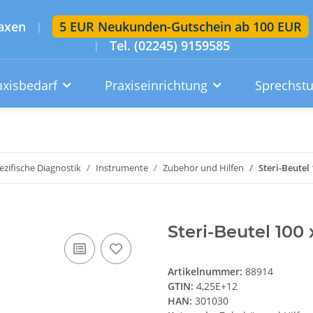
axen
5 EUR Neukunden-Gutschein ab 100 EUR
|
Tel. (02245) 9159585
|
axisbedarf
Praxiseinrichtung
Sprechst
Artikelsuche im gesamten Shop
Suchen
zifische Diagnostik
Instrumente
Zubehör und Hilfen
Steri-Beutel
Konto
Wunschzettel
Warenkorb
Steri-Beutel 100
Artikelnummer:
88914
GTIN:
4,25E+12
HAN:
301030