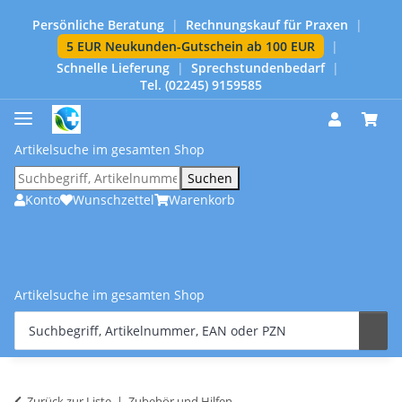
Persönliche Beratung
|
Rechnungskauf für Praxen
|
5 EUR Neukunden-Gutschein ab 100 EUR
|
Schnelle Lieferung
|
Sprechstundenbedarf
|
Tel. (02245) 9159585
Artikelsuche im gesamten Shop
Suchen
Konto
Wunschzettel
Warenkorb
Artikelsuche im gesamten Shop
Zurück zur Liste
Zubehör und Hilfen