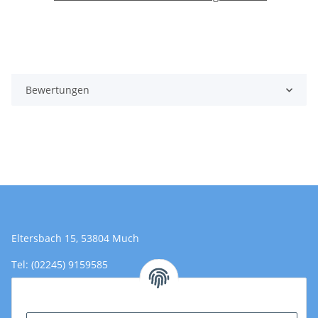
Bewertungen
Eltersbach 15, 53804 Much
Tel: (02245) 9159585
Email: Kontakt@toromedical.de
Öffnungszeiten (Mo-Fr.) 8:00 - 17:00