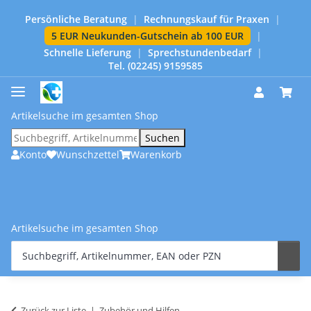
Persönliche Beratung
|
Rechnungskauf für Praxen
|
5 EUR Neukunden-Gutschein ab 100 EUR
|
Schnelle Lieferung
|
Sprechstundenbedarf
|
Tel. (02245) 9159585
Artikelsuche im gesamten Shop
Suchen
Konto
Wunschzettel
Warenkorb
Artikelsuche im gesamten Shop
Zurück zur Liste
Zubehör und Hilfen