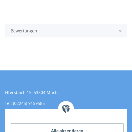
Bewertungen
Eltersbach 15, 53804 Much
Tel: (02245) 9159585
Email: Kontakt@toromedical.de
Öffnungszeiten (Mo-Fr.) 8:00 - 17:00
Alle akzeptieren