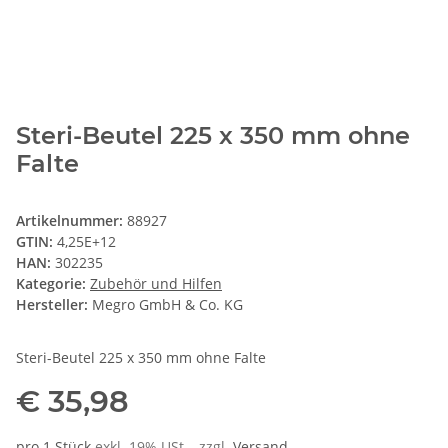
Steri-Beutel 225 x 350 mm ohne
Falte
Artikelnummer:
88927
GTIN:
4,25E+12
HAN:
302235
Kategorie:
Zubehör und Hilfen
Hersteller:
Megro GmbH & Co. KG
Steri-Beutel 225 x 350 mm ohne Falte
€ 35,98
pro 1 Stück
exkl. 19% USt. , zzgl.
Versand