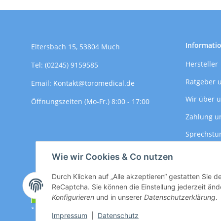
Informati
Eltersbach 15, 53804 Much
Hersteller
Tel: (02245) 9159585
Ratgeber 
Email: Kontakt@toromedical.de
Wir über 
Öffnungszeiten (Mo-Fr.) 8:00 - 17:00
Zahlung u
Sprechstu
Versandin
Wie wir Cookies & Co nutzen
Durch Klicken auf „Alle akzeptieren“ gestatten Sie 
ReCaptcha. Sie können die Einstellung jederzeit ände
Vertrag widerrufen
Konfigurieren
und in unserer
Datenschutzerklärung
.
* Alle Preise zzgl. gesetzlicher USt., zzgl.
Versand
Impressum
|
Datenschutz