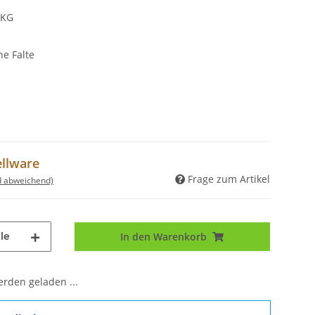
 KG
ne Falte
ellware
Frage zum Artikel
d abweichend)
le
In den Warenkorb
den geladen ...