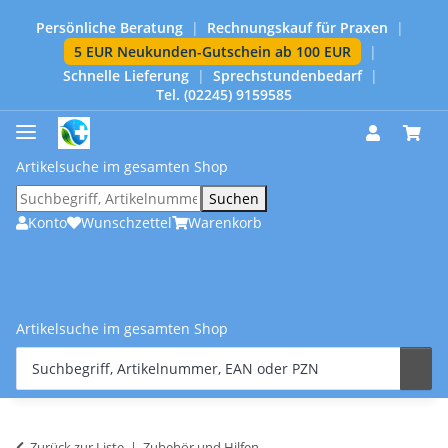
Persönliche Beratung
|
Rechnungskauf für Praxen
|
5 EUR Neukunden-Gutschein ab 100 EUR
|
Schnelle Lieferung
|
Sprechstundenbedarf
|
Tel. (02245) 9159585
Artikelsuche im gesamten Shop
Suchen
Konto
Wunschzettel
Warenkorb
Artikelsuche im gesamten Shop
Zurück zur Liste
Zubehör und Hilfen