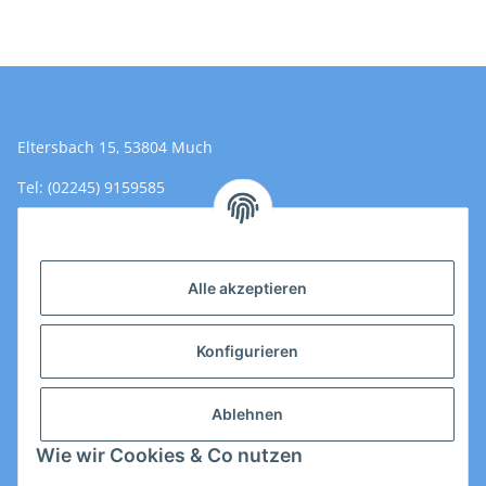
Eltersbach 15, 53804 Much
Tel: (02245) 9159585
Email: Kontakt@toromedical.de
Öffnungszeiten (Mo-Fr.) 8:00 - 17:00
Alle akzeptieren
Informationen
Konfigurieren
Gesetzliche Informationen
Ablehnen
Wie wir Cookies & Co nutzen