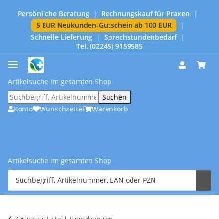
Persönliche Beratung
|
Rechnungskauf für Praxen
|
5 EUR Neukunden-Gutschein ab 100 EUR
|
Schnelle Lieferung
|
Sprechstundenbedarf
|
Tel. (02245) 9159585
Artikelsuche im gesamten Shop
Suchen
Konto
Wunschzettel
Warenkorb
Artikelsuche im gesamten Shop
Zurück zur Liste
Einmalkanülen