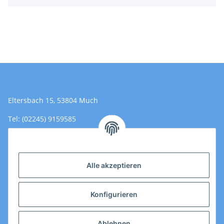
Eltersbach 15, 53804 Much
Tel: (02245) 9159585
Email: Kontakt@toromedical.de
Öffnungszeiten (Mo-Fr.) 8:00 - 17:00
Alle akzeptieren
Informationen
Konfigurieren
Gesetzliche Informationen
Ablehnen