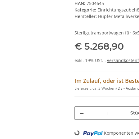
HAN:
7504645
Kategorie:
Einrichtungszubehö
Hersteller:
Hupfer Metallwerk
Sterilgutransportwagen für 6xS
€ 5.268,90
exkl. 19% USt. ,
Versandkostenf
Im Zulauf, oder ist Best
Lieferzeit:
ca. 3 Wochen
(DE - Auslan
Stü
Loading...
Komponenten wer