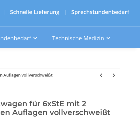
Schnelle Lieferung
Sprechstundenbedarf
|
|
undenbedarf
Technische Medizin
en Auflagen vollverschweißt
twagen für 6xStE mit 2
ren Auflagen vollverschweißt