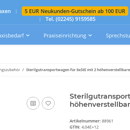
axen
5 EUR Neukunden-Gutschein ab 100 EUR
|
Tel. (02245) 9159585
|
axisbedarf
Praxiseinrichtung
Sprechst
Artikelsuche im gesamten Shop
Suchen
ungszubehör
Sterilgutransportwagen für 6xStE mit 2 höhenverstellbar
Konto
Wunschzettel
Warenkorb
Sterilgutranspor
höhenverstellba
Artikelnummer:
88961
GTIN:
4,04E+12