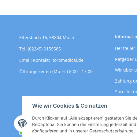
Informati
Eltersbach 15, 53804 Much
Hersteller
Tel: (02245) 9159585
Ratgeber 
Email: Kontakt@toromedical.de
Wir über 
Öffnungszeiten (Mo-Fr.) 8:00 - 17:00
Zahlung u
Sprechstu
Versandin
Wie wir Cookies & Co nutzen
Durch Klicken auf „Alle akzeptieren“ gestatten Sie 
ReCaptcha. Sie können die Einstellung jederzeit ände
Vertrag widerrufen
Konfigurieren
und in unserer
Datenschutzerklärung
.