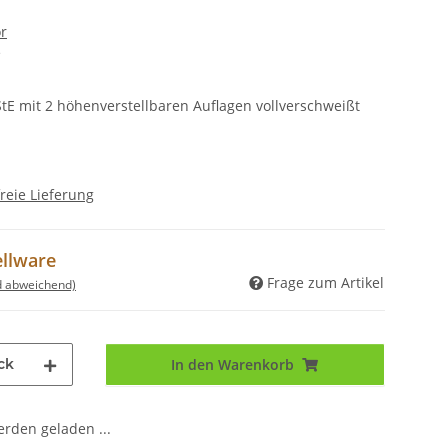
r
e
tE mit 2 höhenverstellbaren Auflagen vollverschweißt
reie Lieferung
ellware
Frage zum Artikel
d abweichend)
ck
In den Warenkorb
den geladen ...