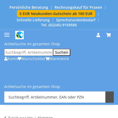
Persönliche Beratung
|
Rechnungskauf für Praxen
|
5 EUR Neukunden-Gutschein ab 100 EUR
|
Schnelle Lieferung
|
Sprechstundenbedarf
|
Tel. (02245) 9159585
Artikelsuche im gesamten Shop
Suchen
Konto
Wunschzettel
Warenkorb
Artikelsuche im gesamten Shop
Zurück zur Liste
Klemmen