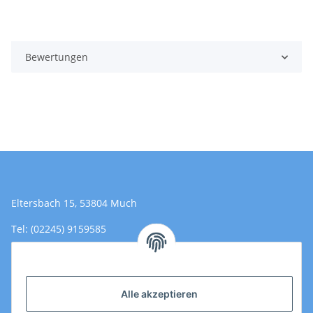
Bewertungen
Eltersbach 15, 53804 Much
Tel: (02245) 9159585
Email: Kontakt@toromedical.de
Öffnungszeiten (Mo-Fr.) 8:00 - 17:00
Alle akzeptieren
Informationen